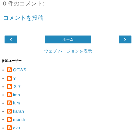
0 件のコメント:
コメントを投稿
‹
›
ホーム
ウェブ バージョンを表示
参加ユーザー
QCWS
Y
３７
imo
k.m
karan
mari.h
oku