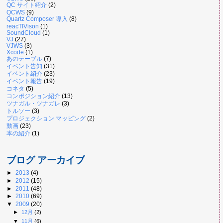
QC サイト紹介
(2)
QCWS
(9)
Quartz Composer 導入
(8)
reacTIVison
(1)
SoundCloud
(1)
VJ
(27)
VJWS
(3)
Xcode
(1)
あのテーブル
(7)
イベント告知
(31)
イベント紹介
(23)
イベント報告
(19)
コネタ
(5)
コンポジション紹介
(13)
ツナガル・ツナガレ
(3)
トルソー
(3)
プロジェクション マッピング
(2)
動画
(23)
本の紹介
(1)
ブログ アーカイブ
►
2013
(4)
►
2012
(15)
►
2011
(48)
►
2010
(69)
▼
2009
(20)
►
12月
(2)
▼
11月
(6)