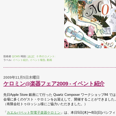
投稿者
QCWS
時刻:
18:37
0 件のコメント:
ラベル:
イベント紹介
,
イベント報告
,
動画
2009年11月5日木曜日
ケロミン@楽器フェア2009 - イベント紹介
先日Apple Store 銀座にて行った Quartz Composer ワークショップ#4 で
会場に多くのゲスト・ケロミンをお迎えして、開催することができました
（有限会社トゥロッシュ様にご協力いただきました。）
「
カエルパペット型電子楽器ケロミン
」は、本日5日(木)〜8日(日)パシ