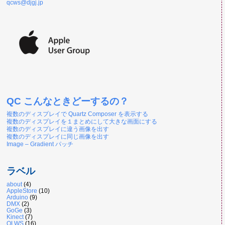
qcws@djgj.jp
QC こんなときどーするの？
複数のディスプレイで Quartz Composer を表示する
複数のディスプレイを１まとめにして大きな画面にする
複数のディスプレイに違う画像を出す
複数のディスプレイに同じ画像を出す
Image – Gradient パッチ
ラベル
about
(4)
AppleStore
(10)
Arduino
(9)
DMX
(2)
GoGe
(3)
Kinect
(7)
OLWS
(16)