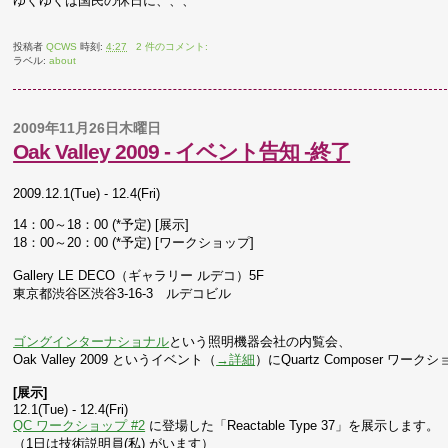
ゆくゆくは国民の休日に、、、
投稿者
QCWS
時刻:
4:27
2 件のコメント:
ラベル:
about
2009年11月26日木曜日
Oak Valley 2009 - イベント告知 -終了
2009.12.1(Tue) - 12.4(Fri)
14：00～18：00 (*予定) [展示]
18：00～20：00 (*予定) [ワークショップ]
Gallery LE DECO（ギャラリー ルデコ）5F
東京都渋谷区渋谷3-16-3 ルデコビル
ゴングインターナショナル
という照明機器会社の内覧会、
Oak Valley 2009 というイベント（
→詳細
）にQuartz Composer 
[展示]
12.1(Tue) - 12.4(Fri)
QC ワークショップ #2
に登場した「Reactable Type 37」を展示します。
（1日は技術説明員(私) がいます）