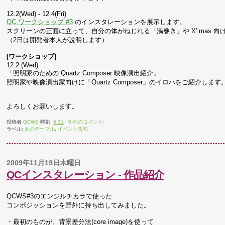
12.2(Wed) - 12.4(Fri)
QC ワークショップ #3
のインスタレーションを展示します。
スクリーンの正面に立って、自分の体がねじれる「渦巻き」や X' mas
（2日は開発者本人が説明します）
[ワークショップ]
12.2 (Wed)
「照明家のための Quartz Composer 映像演出紹介」
照明家や映像演出家向けに「Quartz Composer」のイロハをご紹介します
よろしくお願いします。
投稿者
QCWS
時刻:
6:21
0 件のコメント:
ラベル:
あのテーブル
,
イベント告知
2009年11月19日木曜日
QCインスタレーション - 作品紹介
QCWS#3のエンジルチカラで使った
コンポジッションを野外に持ち出してみました。
・最初のものが、背景差分法(core image)を使って