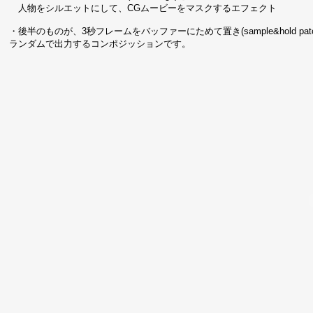
人物をシルエットにして、CGムービーをマスクするエフェクト
・後半のものが、3秒フレームをバッファーにためて置き(sample&hold patc
ランダムで出力するコンポジッションです。