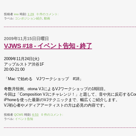
投稿者
imo
時刻:
1:29
0 件のコメント:
ラベル:
コンポジション紹介
,
動画
2009年11月15日日曜日
VJWS #18 - イベント告知 - 終了
2009年11月24日(火)
アップルストア渋谷1F
20:00-21:00
「Mac で始める VJワークショップ #18」
奇数月恒例、otona VJによるVJワークショップの18回目。
今回は「Composition VJにチャレンジ！」と題して、音や光に反応するCom
iPhoneを使った最新のVJテクニックまで、幅広くご紹介します。
VJ初心者やメディアアーティストの方は必見の内容です。
投稿者
QCWS
時刻:
6:53
0 件のコメント:
ラベル:
イベント告知