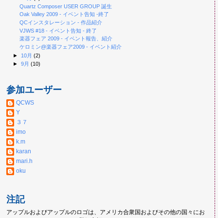
Quartz Composer USER GROUP 誕生
Oak Valley 2009 - イベント告知 -終了
QCインスタレーション - 作品紹介
VJWS #18 - イベント告知 - 終了
楽器フェア 2009 - イベント報告、紹介
ケロミン@楽器フェア2009 - イベント紹介
►
10月
(2)
►
9月
(10)
参加ユーザー
QCWS
Y
３７
imo
k.m
karan
mari.h
oku
注記
アップルおよびアップルのロゴは、アメリカ合衆国およびその他の国々にお