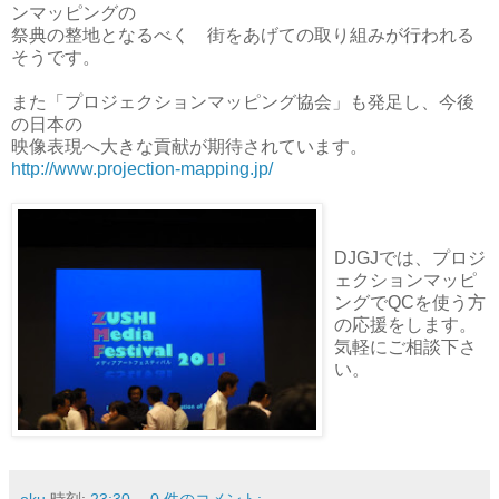
ンマッピングの
祭典の整地となるべく 街をあげての取り組みが行われる
そうです。
また「プロジェクションマッピング協会」も発足し、今後
の日本の
映像表現へ大きな貢献が期待されています。
http://www.projection-mapping.jp/
DJGJでは、プロジ
ェクションマッピ
ングでQCを使う方
の応援をします。
気軽にご相談下さ
い。
oku
時刻:
23:30
0 件のコメント: