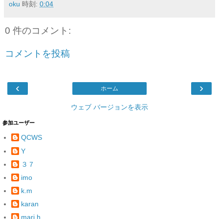
oku
時刻:
0:04
0 件のコメント:
コメントを投稿
‹
›
ホーム
ウェブ バージョンを表示
参加ユーザー
QCWS
Y
３７
imo
k.m
karan
mari.h